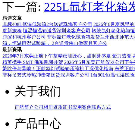
下一篇:
225L氙灯老化
精选
文章
非标408L低温低湿箱2台送货珠海客户公司
2026年6月夏风
度新旅程
恒温恒温箱送货深圳老客户公司
转鼓氙灯老化箱与恒
尔滨和杭州客户公司
非标氙灯老化试验箱发货兰州西北师范大
箱，恒温恒湿试验箱， ​2台送货佛山做家具客户公
最新
资讯
2026年7月东莞正航下午茶精密测匠心，甜润赴盛夏
聚力盛夏 
精英携手 SMT 佛系跑团共贺
2026年5月东莞正航仪器公司下午
繁跳停与异响！正航氙灯试验箱压缩机工况优化指南
东莞正航
非标吊篮式冷热冲击箱送货深圳客户公司
1台80L恒温恒湿试
关于我们
正航简介
公司相册
资质证书
应用案例
联系方式
产品中心