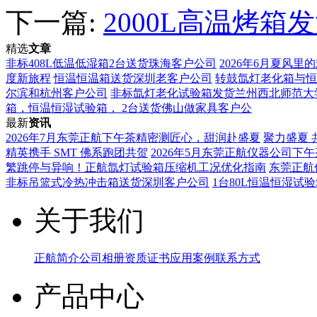
下一篇:
2000L高温烤
精选
文章
非标408L低温低湿箱2台送货珠海客户公司
2026年6月夏风
度新旅程
恒温恒温箱送货深圳老客户公司
转鼓氙灯老化箱与恒
尔滨和杭州客户公司
非标氙灯老化试验箱发货兰州西北师范大
箱，恒温恒湿试验箱， ​2台送货佛山做家具客户公
最新
资讯
2026年7月东莞正航下午茶精密测匠心，甜润赴盛夏
聚力盛夏 
精英携手 SMT 佛系跑团共贺
2026年5月东莞正航仪器公司下午
繁跳停与异响！正航氙灯试验箱压缩机工况优化指南
东莞正航
非标吊篮式冷热冲击箱送货深圳客户公司
1台80L恒温恒湿试
关于我们
正航简介
公司相册
资质证书
应用案例
联系方式
产品中心