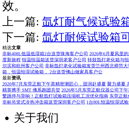
效。
上一篇:
氙灯耐气候试验箱
下一篇:
氙灯耐候试验箱
精选
文章
非标408L低温低湿箱2台送货珠海客户公司
2026年6月夏风
度新旅程
恒温恒温箱送货深圳老客户公司
转鼓氙灯老化箱与恒
尔滨和杭州客户公司
非标氙灯老化试验箱发货兰州西北师范大
箱，恒温恒湿试验箱， ​2台送货佛山做家具客户公
最新
资讯
2026年7月东莞正航下午茶精密测匠心，甜润赴盛夏
聚力盛夏 
精英携手 SMT 佛系跑团共贺
2026年5月东莞正航仪器公司下午
繁跳停与异响！正航氙灯试验箱压缩机工况优化指南
东莞正航
非标吊篮式冷热冲击箱送货深圳客户公司
1台80L恒温恒湿试
关于我们